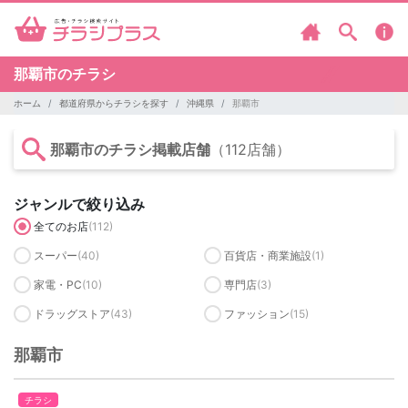
那覇市のチラシ
ホーム
都道府県からチラシを探す
沖縄県
那覇市
那覇市のチラシ掲載店舗
（112店舗）
ジャンルで絞り込み
全てのお店
(112)
スーパー
(40)
百貨店・商業施設
(1)
家電・PC
(10)
専門店
(3)
ドラッグストア
(43)
ファッション
(15)
那覇市
チラシ