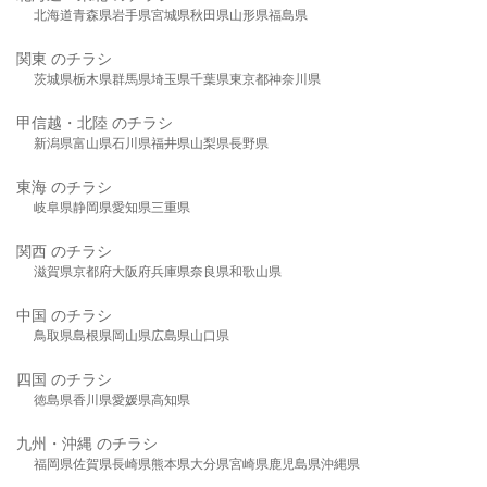
北海道
青森県
岩手県
宮城県
秋田県
山形県
福島県
関東 のチラシ
茨城県
栃木県
群馬県
埼玉県
千葉県
東京都
神奈川県
甲信越・北陸 のチラシ
新潟県
富山県
石川県
福井県
山梨県
長野県
東海 のチラシ
岐阜県
静岡県
愛知県
三重県
関西 のチラシ
滋賀県
京都府
大阪府
兵庫県
奈良県
和歌山県
中国 のチラシ
鳥取県
島根県
岡山県
広島県
山口県
四国 のチラシ
徳島県
香川県
愛媛県
高知県
九州・沖縄 のチラシ
福岡県
佐賀県
長崎県
熊本県
大分県
宮崎県
鹿児島県
沖縄県