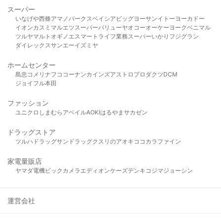
スーパー
いなげや
西條
アマノパークス
ベイシア
ビッグヨーサン
イトーヨーカドー
イオン
カスミ
マルエツ
スーパーバリュー
ヤオコー
オーケー
ヨークベニマル
ツルヤ
マルト
オギノ
エスマート
ライフ
業務スーパー
いかり
フジグラン
ダイレックス
サンエー
イズミヤ
ホームセンター
島忠
コメリ
ナフコ
コーナン
カインズ
アストロプロダクツ
DCM
ジョイフル本田
ファッション
ユニクロ
しまむら
アベイル
AOKI
はるやま
サカゼン
ドラッグストア
ツルハドラッグ
サンドラッグ
クスリのアオキ
ココカラファイン
家電量販店
ヤマダ電機
ビックカメラ
エディオン
ケーズデンキ
コジマ
ジョーシン
運営会社