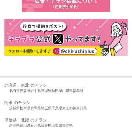
北海道・東北 のチラシ
北海道
青森県
岩手県
宮城県
秋田県
山形県
福島県
関東 のチラシ
茨城県
栃木県
群馬県
埼玉県
千葉県
東京都
神奈川県
甲信越・北陸 のチラシ
新潟県
富山県
石川県
福井県
山梨県
長野県