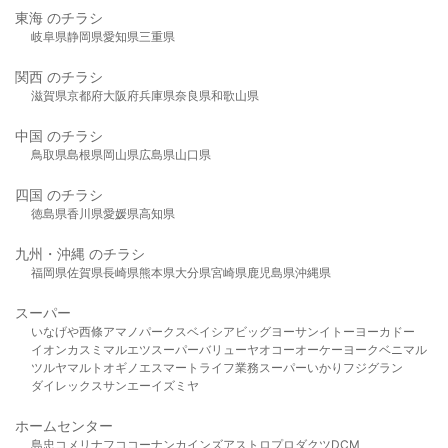
東海 のチラシ
岐阜県
静岡県
愛知県
三重県
関西 のチラシ
滋賀県
京都府
大阪府
兵庫県
奈良県
和歌山県
中国 のチラシ
鳥取県
島根県
岡山県
広島県
山口県
四国 のチラシ
徳島県
香川県
愛媛県
高知県
九州・沖縄 のチラシ
福岡県
佐賀県
長崎県
熊本県
大分県
宮崎県
鹿児島県
沖縄県
スーパー
いなげや
西條
アマノパークス
ベイシア
ビッグヨーサン
イトーヨーカドー
イオン
カスミ
マルエツ
スーパーバリュー
ヤオコー
オーケー
ヨークベニマル
ツルヤ
マルト
オギノ
エスマート
ライフ
業務スーパー
いかり
フジグラン
ダイレックス
サンエー
イズミヤ
ホームセンター
島忠
コメリ
ナフコ
コーナン
カインズ
アストロプロダクツ
DCM