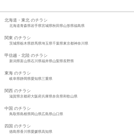
北海道・東北 のチラシ
北海道
青森県
岩手県
宮城県
秋田県
山形県
福島県
関東 のチラシ
茨城県
栃木県
群馬県
埼玉県
千葉県
東京都
神奈川県
甲信越・北陸 のチラシ
新潟県
富山県
石川県
福井県
山梨県
長野県
東海 のチラシ
岐阜県
静岡県
愛知県
三重県
関西 のチラシ
滋賀県
京都府
大阪府
兵庫県
奈良県
和歌山県
中国 のチラシ
鳥取県
島根県
岡山県
広島県
山口県
四国 のチラシ
徳島県
香川県
愛媛県
高知県