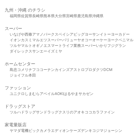
九州・沖縄 のチラシ
福岡県
佐賀県
長崎県
熊本県
大分県
宮崎県
鹿児島県
沖縄県
スーパー
いなげや
西條
アマノパークス
ベイシア
ビッグヨーサン
イトーヨーカドー
イオン
カスミ
マルエツ
スーパーバリュー
ヤオコー
オーケー
ヨークベニマル
ツルヤ
マルト
オギノ
エスマート
ライフ
業務スーパー
いかり
フジグラン
ダイレックス
サンエー
イズミヤ
ホームセンター
島忠
コメリ
ナフコ
コーナン
カインズ
アストロプロダクツ
DCM
ジョイフル本田
ファッション
ユニクロ
しまむら
アベイル
AOKI
はるやま
サカゼン
ドラッグストア
ツルハドラッグ
サンドラッグ
クスリのアオキ
ココカラファイン
家電量販店
ヤマダ電機
ビックカメラ
エディオン
ケーズデンキ
コジマ
ジョーシン