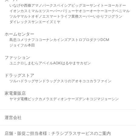
いなげや
西條
アマノパークス
ベイシア
ビッグヨーサン
イトーヨーカドー
イオン
カスミ
マルエツ
スーパーバリュー
ヤオコー
オーケー
ヨークベニマル
ツルヤ
マルト
オギノ
エスマート
ライフ
業務スーパー
いかり
フジグラン
ダイレックス
サンエー
イズミヤ
ホームセンター
島忠
コメリ
ナフコ
コーナン
カインズ
アストロプロダクツ
DCM
ジョイフル本田
ファッション
ユニクロ
しまむら
アベイル
AOKI
はるやま
サカゼン
ドラッグストア
ツルハドラッグ
サンドラッグ
クスリのアオキ
ココカラファイン
家電量販店
ヤマダ電機
ビックカメラ
エディオン
ケーズデンキ
コジマ
ジョーシン
運営会社
店舗・販促ご担当者様：チラシプラスサービスのご案内