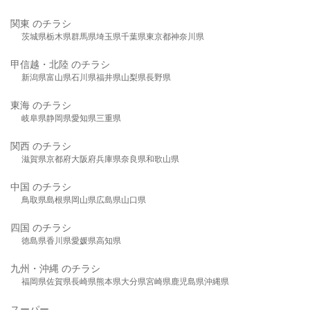
関東 のチラシ
茨城県
栃木県
群馬県
埼玉県
千葉県
東京都
神奈川県
甲信越・北陸 のチラシ
新潟県
富山県
石川県
福井県
山梨県
長野県
東海 のチラシ
岐阜県
静岡県
愛知県
三重県
関西 のチラシ
滋賀県
京都府
大阪府
兵庫県
奈良県
和歌山県
中国 のチラシ
鳥取県
島根県
岡山県
広島県
山口県
四国 のチラシ
徳島県
香川県
愛媛県
高知県
九州・沖縄 のチラシ
福岡県
佐賀県
長崎県
熊本県
大分県
宮崎県
鹿児島県
沖縄県
スーパー