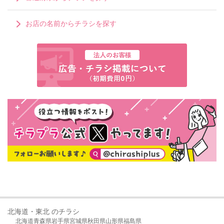
お店の名前からチラシを探す
北海道・東北 のチラシ
北海道
青森県
岩手県
宮城県
秋田県
山形県
福島県