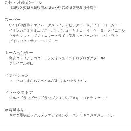
九州・沖縄 のチラシ
福岡県
佐賀県
長崎県
熊本県
大分県
宮崎県
鹿児島県
沖縄県
スーパー
いなげや
西條
アマノパークス
ベイシア
ビッグヨーサン
イトーヨーカドー
イオン
カスミ
マルエツ
スーパーバリュー
ヤオコー
オーケー
ヨークベニマル
ツルヤ
マルト
オギノ
エスマート
ライフ
業務スーパー
いかり
フジグラン
ダイレックス
サンエー
イズミヤ
ホームセンター
島忠
コメリ
ナフコ
コーナン
カインズ
アストロプロダクツ
DCM
ジョイフル本田
ファッション
ユニクロ
しまむら
アベイル
AOKI
はるやま
サカゼン
ドラッグストア
ツルハドラッグ
サンドラッグ
クスリのアオキ
ココカラファイン
家電量販店
ヤマダ電機
ビックカメラ
エディオン
ケーズデンキ
コジマ
ジョーシン