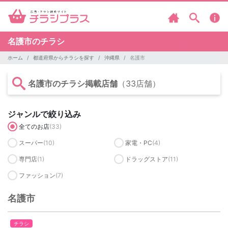
名護市のチラシ
ホーム
都道府県からチラシを探す
沖縄県
名護市
名護市のチラシ掲載店舗
（33店舗）
ジャンルで絞り込み
全てのお店
(33)
スーパー
(10)
家電・PC
(4)
専門店
(1)
ドラッグストア
(11)
ファッション
(7)
名護市
チラシ