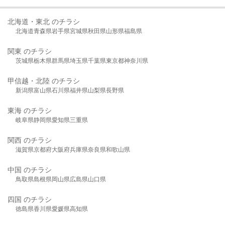
北海道・東北 のチラシ
北海道
青森県
岩手県
宮城県
秋田県
山形県
福島県
関東 のチラシ
茨城県
栃木県
群馬県
埼玉県
千葉県
東京都
神奈川県
甲信越・北陸 のチラシ
新潟県
富山県
石川県
福井県
山梨県
長野県
東海 のチラシ
岐阜県
静岡県
愛知県
三重県
関西 のチラシ
滋賀県
京都府
大阪府
兵庫県
奈良県
和歌山県
中国 のチラシ
鳥取県
島根県
岡山県
広島県
山口県
四国 のチラシ
徳島県
香川県
愛媛県
高知県