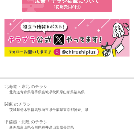
北海道・東北 のチラシ
北海道
青森県
岩手県
宮城県
秋田県
山形県
福島県
関東 のチラシ
茨城県
栃木県
群馬県
埼玉県
千葉県
東京都
神奈川県
甲信越・北陸 のチラシ
新潟県
富山県
石川県
福井県
山梨県
長野県