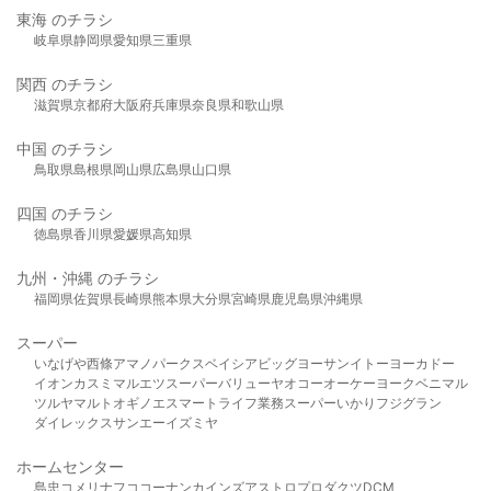
東海 のチラシ
岐阜県
静岡県
愛知県
三重県
関西 のチラシ
滋賀県
京都府
大阪府
兵庫県
奈良県
和歌山県
中国 のチラシ
鳥取県
島根県
岡山県
広島県
山口県
四国 のチラシ
徳島県
香川県
愛媛県
高知県
九州・沖縄 のチラシ
福岡県
佐賀県
長崎県
熊本県
大分県
宮崎県
鹿児島県
沖縄県
スーパー
いなげや
西條
アマノパークス
ベイシア
ビッグヨーサン
イトーヨーカドー
イオン
カスミ
マルエツ
スーパーバリュー
ヤオコー
オーケー
ヨークベニマル
ツルヤ
マルト
オギノ
エスマート
ライフ
業務スーパー
いかり
フジグラン
ダイレックス
サンエー
イズミヤ
ホームセンター
島忠
コメリ
ナフコ
コーナン
カインズ
アストロプロダクツ
DCM