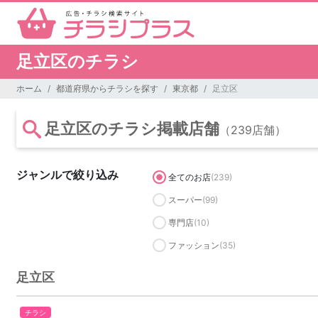
足立区のチラシ
ホーム
都道府県からチラシを探す
東京都
足立区
足立区のチラシ掲載店舗
（239店舗）
ジャンルで絞り込み
全てのお店
(239)
スーパー
(99)
専門店
(10)
ファッション
(35)
足立区
チラシ