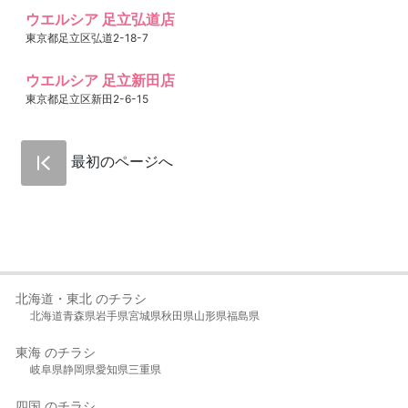
ウエルシア 足立弘道店
東京都足立区弘道2-18-7
ウエルシア 足立新田店
東京都足立区新田2-6-15
最初のページへ
北海道・東北 のチラシ
北海道
青森県
岩手県
宮城県
秋田県
山形県
福島県
東海 のチラシ
岐阜県
静岡県
愛知県
三重県
四国 のチラシ