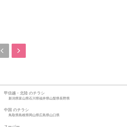
甲信越・北陸 のチラシ
新潟県
富山県
石川県
福井県
山梨県
長野県
中国 のチラシ
鳥取県
島根県
岡山県
広島県
山口県
スーパー