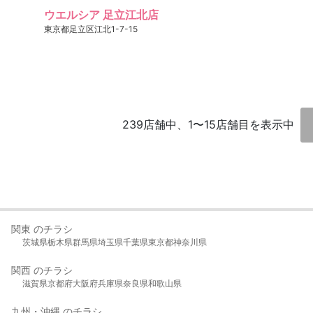
ウエルシア 足立江北店
東京都足立区江北1-7-15
239店舗中、1〜15店舗目を表示中
関東 のチラシ
茨城県
栃木県
群馬県
埼玉県
千葉県
東京都
神奈川県
関西 のチラシ
滋賀県
京都府
大阪府
兵庫県
奈良県
和歌山県
九州・沖縄 のチラシ