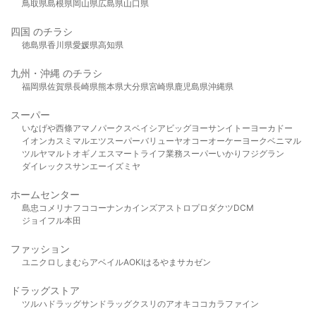
鳥取県
島根県
岡山県
広島県
山口県
四国 のチラシ
徳島県
香川県
愛媛県
高知県
九州・沖縄 のチラシ
福岡県
佐賀県
長崎県
熊本県
大分県
宮崎県
鹿児島県
沖縄県
スーパー
いなげや
西條
アマノパークス
ベイシア
ビッグヨーサン
イトーヨーカドー
イオン
カスミ
マルエツ
スーパーバリュー
ヤオコー
オーケー
ヨークベニマル
ツルヤ
マルト
オギノ
エスマート
ライフ
業務スーパー
いかり
フジグラン
ダイレックス
サンエー
イズミヤ
ホームセンター
島忠
コメリ
ナフコ
コーナン
カインズ
アストロプロダクツ
DCM
ジョイフル本田
ファッション
ユニクロ
しまむら
アベイル
AOKI
はるやま
サカゼン
ドラッグストア
ツルハドラッグ
サンドラッグ
クスリのアオキ
ココカラファイン