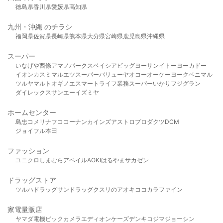
徳島県
香川県
愛媛県
高知県
九州・沖縄 のチラシ
福岡県
佐賀県
長崎県
熊本県
大分県
宮崎県
鹿児島県
沖縄県
スーパー
いなげや
西條
アマノパークス
ベイシア
ビッグヨーサン
イトーヨーカドー
イオン
カスミ
マルエツ
スーパーバリュー
ヤオコー
オーケー
ヨークベニマル
ツルヤ
マルト
オギノ
エスマート
ライフ
業務スーパー
いかり
フジグラン
ダイレックス
サンエー
イズミヤ
ホームセンター
島忠
コメリ
ナフコ
コーナン
カインズ
アストロプロダクツ
DCM
ジョイフル本田
ファッション
ユニクロ
しまむら
アベイル
AOKI
はるやま
サカゼン
ドラッグストア
ツルハドラッグ
サンドラッグ
クスリのアオキ
ココカラファイン
家電量販店
ヤマダ電機
ビックカメラ
エディオン
ケーズデンキ
コジマ
ジョーシン