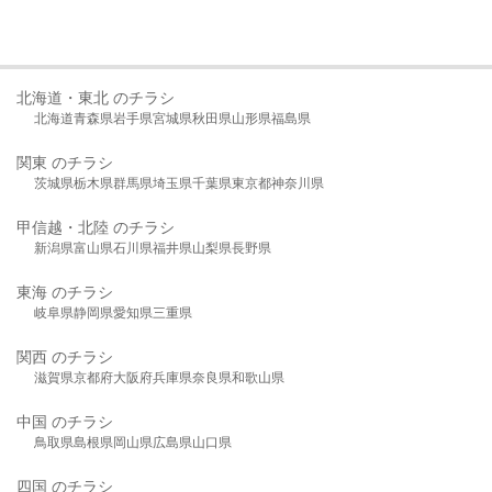
北海道・東北 のチラシ
北海道
青森県
岩手県
宮城県
秋田県
山形県
福島県
関東 のチラシ
茨城県
栃木県
群馬県
埼玉県
千葉県
東京都
神奈川県
甲信越・北陸 のチラシ
新潟県
富山県
石川県
福井県
山梨県
長野県
東海 のチラシ
岐阜県
静岡県
愛知県
三重県
関西 のチラシ
滋賀県
京都府
大阪府
兵庫県
奈良県
和歌山県
中国 のチラシ
鳥取県
島根県
岡山県
広島県
山口県
四国 のチラシ