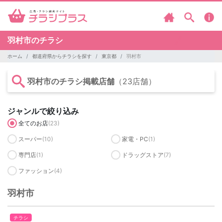
羽村市のチラシ
ホーム
都道府県からチラシを探す
東京都
羽村市
羽村市のチラシ掲載店舗
（23店舗）
ジャンルで絞り込み
全てのお店
(23)
スーパー
(10)
家電・PC
(1)
専門店
(1)
ドラッグストア
(7)
ファッション
(4)
羽村市
チラシ