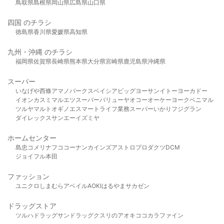
鳥取県
島根県
岡山県
広島県
山口県
四国 のチラシ
徳島県
香川県
愛媛県
高知県
九州・沖縄 のチラシ
福岡県
佐賀県
長崎県
熊本県
大分県
宮崎県
鹿児島県
沖縄県
スーパー
いなげや
西條
アマノパークス
ベイシア
ビッグヨーサン
イトーヨーカドー
イオン
カスミ
マルエツ
スーパーバリュー
ヤオコー
オーケー
ヨークベニマル
ツルヤ
マルト
オギノ
エスマート
ライフ
業務スーパー
いかり
フジグラン
ダイレックス
サンエー
イズミヤ
ホームセンター
島忠
コメリ
ナフコ
コーナン
カインズ
アストロプロダクツ
DCM
ジョイフル本田
ファッション
ユニクロ
しまむら
アベイル
AOKI
はるやま
サカゼン
ドラッグストア
ツルハドラッグ
サンドラッグ
クスリのアオキ
ココカラファイン