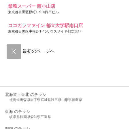
業務スーパー 西小山店
東京都目黒区原町1-9-6鈴平ビル
ココカラファイン 都立大学駅南口店
東京都目黒区中根2-1-15サウスサイド都立大1F
最初のページへ
北海道・東北 のチラシ
北海道
青森県
岩手県
宮城県
秋田県
山形県
福島県
東海 のチラシ
岐阜県
静岡県
愛知県
三重県
四国 のチラシ