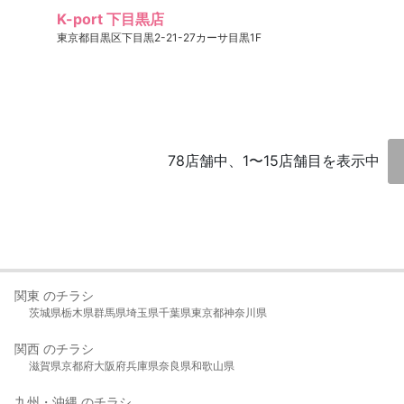
K-port 下目黒店
東京都目黒区下目黒2-21-27カーサ目黒1F
78店舗中、1〜15店舗目を表示中
関東 のチラシ
茨城県
栃木県
群馬県
埼玉県
千葉県
東京都
神奈川県
関西 のチラシ
滋賀県
京都府
大阪府
兵庫県
奈良県
和歌山県
九州・沖縄 のチラシ