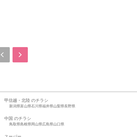
甲信越・北陸 のチラシ
新潟県
富山県
石川県
福井県
山梨県
長野県
中国 のチラシ
鳥取県
島根県
岡山県
広島県
山口県
スーパー