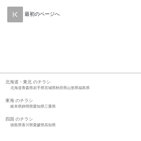
最初のページへ
北海道・東北 のチラシ
北海道
青森県
岩手県
宮城県
秋田県
山形県
福島県
東海 のチラシ
岐阜県
静岡県
愛知県
三重県
四国 のチラシ
徳島県
香川県
愛媛県
高知県