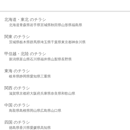
北海道・東北 のチラシ
北海道
青森県
岩手県
宮城県
秋田県
山形県
福島県
関東 のチラシ
茨城県
栃木県
群馬県
埼玉県
千葉県
東京都
神奈川県
甲信越・北陸 のチラシ
新潟県
富山県
石川県
福井県
山梨県
長野県
東海 のチラシ
岐阜県
静岡県
愛知県
三重県
関西 のチラシ
滋賀県
京都府
大阪府
兵庫県
奈良県
和歌山県
中国 のチラシ
鳥取県
島根県
岡山県
広島県
山口県
四国 のチラシ
徳島県
香川県
愛媛県
高知県