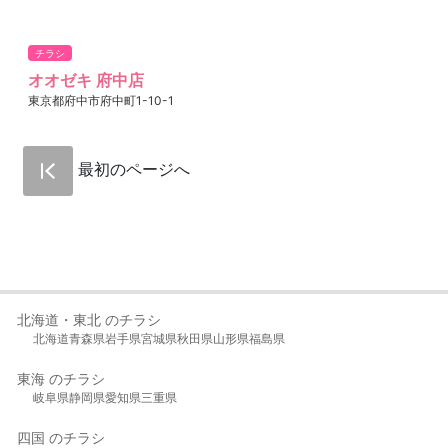
チラシ
オオゼキ 府中店
東京都府中市府中町1-10-1
最初のページへ
北海道・東北 のチラシ
北海道
青森県
岩手県
宮城県
秋田県
山形県
福島県
東海 のチラシ
岐阜県
静岡県
愛知県
三重県
四国 のチラシ