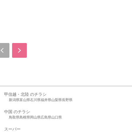
甲信越・北陸 のチラシ
新潟県
富山県
石川県
福井県
山梨県
長野県
中国 のチラシ
鳥取県
島根県
岡山県
広島県
山口県
スーパー