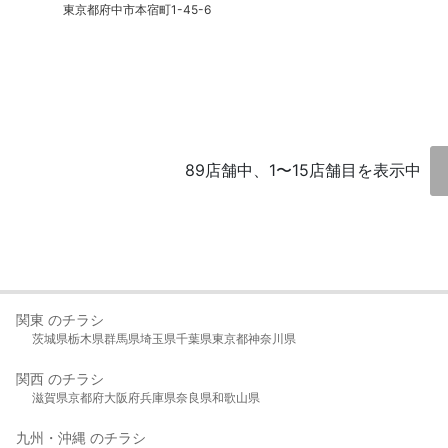
東京都府中市本宿町1-45-6
89店舗中、1〜15店舗目を表示中
関東 のチラシ
茨城県
栃木県
群馬県
埼玉県
千葉県
東京都
神奈川県
関西 のチラシ
滋賀県
京都府
大阪府
兵庫県
奈良県
和歌山県
九州・沖縄 のチラシ