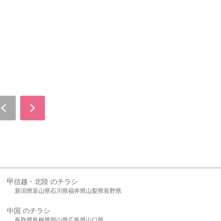
甲信越・北陸 のチラシ
新潟県
富山県
石川県
福井県
山梨県
長野県
中国 のチラシ
鳥取県
島根県
岡山県
広島県
山口県