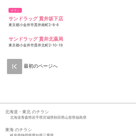
チラシ
サンドラッグ 貫井坂下店
東京都小金井市貫井南町2-8-6
サンドラッグ 貫井北薬局
東京都小金井市貫井北町2-10-19
最初のページへ
北海道・東北 のチラシ
北海道
青森県
岩手県
宮城県
秋田県
山形県
福島県
東海 のチラシ
岐阜県
静岡県
愛知県
三重県