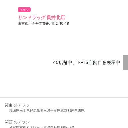
チラシ
サンドラッグ 貫井北店
東京都小金井市貫井北町2-10-19
40店舗中、1〜15店舗目を表示中
関東 のチラシ
茨城県
栃木県
群馬県
埼玉県
千葉県
東京都
神奈川県
関西 のチラシ
滋賀県
京都府
大阪府
兵庫県
奈良県
和歌山県