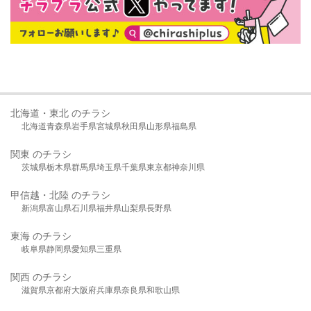
北海道・東北 のチラシ
北海道
青森県
岩手県
宮城県
秋田県
山形県
福島県
関東 のチラシ
茨城県
栃木県
群馬県
埼玉県
千葉県
東京都
神奈川県
甲信越・北陸 のチラシ
新潟県
富山県
石川県
福井県
山梨県
長野県
東海 のチラシ
岐阜県
静岡県
愛知県
三重県
関西 のチラシ
滋賀県
京都府
大阪府
兵庫県
奈良県
和歌山県