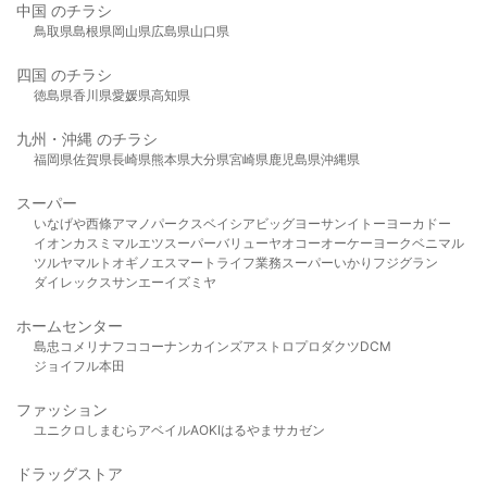
中国 のチラシ
鳥取県
島根県
岡山県
広島県
山口県
四国 のチラシ
徳島県
香川県
愛媛県
高知県
九州・沖縄 のチラシ
福岡県
佐賀県
長崎県
熊本県
大分県
宮崎県
鹿児島県
沖縄県
スーパー
いなげや
西條
アマノパークス
ベイシア
ビッグヨーサン
イトーヨーカドー
イオン
カスミ
マルエツ
スーパーバリュー
ヤオコー
オーケー
ヨークベニマル
ツルヤ
マルト
オギノ
エスマート
ライフ
業務スーパー
いかり
フジグラン
ダイレックス
サンエー
イズミヤ
ホームセンター
島忠
コメリ
ナフコ
コーナン
カインズ
アストロプロダクツ
DCM
ジョイフル本田
ファッション
ユニクロ
しまむら
アベイル
AOKI
はるやま
サカゼン
ドラッグストア