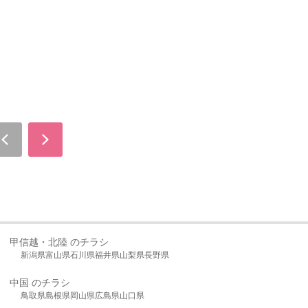
甲信越・北陸 のチラシ
新潟県
富山県
石川県
福井県
山梨県
長野県
中国 のチラシ
鳥取県
島根県
岡山県
広島県
山口県