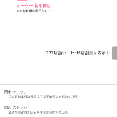
オーケー 新用賀店
東京都世田谷区用賀4-21-1
237店舗中、1〜15店舗目を表示中
関東 のチラシ
茨城県
栃木県
群馬県
埼玉県
千葉県
東京都
神奈川県
関西 のチラシ
滋賀県
京都府
大阪府
兵庫県
奈良県
和歌山県