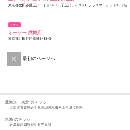
東京都世田谷区玉川一丁目14-1二子玉川ライズS.C.テラスマーケット1・2階
チラシ
オーケー 成城店
東京都世田谷区成城3-18-3
最初のページへ
北海道・東北 のチラシ
北海道
青森県
岩手県
宮城県
秋田県
山形県
福島県
東海 のチラシ
岐阜県
静岡県
愛知県
三重県