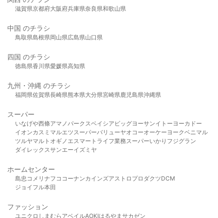
滋賀県
京都府
大阪府
兵庫県
奈良県
和歌山県
中国 のチラシ
鳥取県
島根県
岡山県
広島県
山口県
四国 のチラシ
徳島県
香川県
愛媛県
高知県
九州・沖縄 のチラシ
福岡県
佐賀県
長崎県
熊本県
大分県
宮崎県
鹿児島県
沖縄県
スーパー
いなげや
西條
アマノパークス
ベイシア
ビッグヨーサン
イトーヨーカドー
イオン
カスミ
マルエツ
スーパーバリュー
ヤオコー
オーケー
ヨークベニマル
ツルヤ
マルト
オギノ
エスマート
ライフ
業務スーパー
いかり
フジグラン
ダイレックス
サンエー
イズミヤ
ホームセンター
島忠
コメリ
ナフコ
コーナン
カインズ
アストロプロダクツ
DCM
ジョイフル本田
ファッション
ユニクロ
しまむら
アベイル
AOKI
はるやま
サカゼン