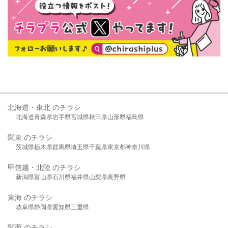
北海道・東北 のチラシ
北海道
青森県
岩手県
宮城県
秋田県
山形県
福島県
関東 のチラシ
茨城県
栃木県
群馬県
埼玉県
千葉県
東京都
神奈川県
甲信越・北陸 のチラシ
新潟県
富山県
石川県
福井県
山梨県
長野県
東海 のチラシ
岐阜県
静岡県
愛知県
三重県
関西 のチラシ