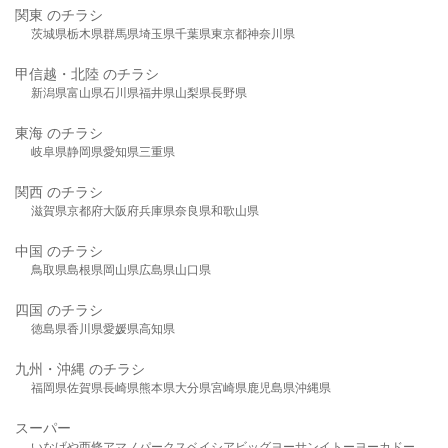
関東 のチラシ
茨城県
栃木県
群馬県
埼玉県
千葉県
東京都
神奈川県
甲信越・北陸 のチラシ
新潟県
富山県
石川県
福井県
山梨県
長野県
東海 のチラシ
岐阜県
静岡県
愛知県
三重県
関西 のチラシ
滋賀県
京都府
大阪府
兵庫県
奈良県
和歌山県
中国 のチラシ
鳥取県
島根県
岡山県
広島県
山口県
四国 のチラシ
徳島県
香川県
愛媛県
高知県
九州・沖縄 のチラシ
福岡県
佐賀県
長崎県
熊本県
大分県
宮崎県
鹿児島県
沖縄県
スーパー
いなげや
西條
アマノパークス
ベイシア
ビッグヨーサン
イトーヨーカドー