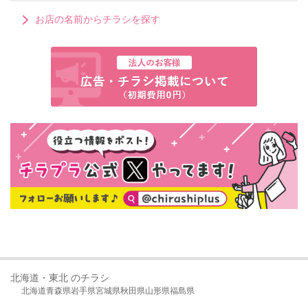
お店の名前からチラシを探す
北海道・東北 のチラシ
北海道
青森県
岩手県
宮城県
秋田県
山形県
福島県