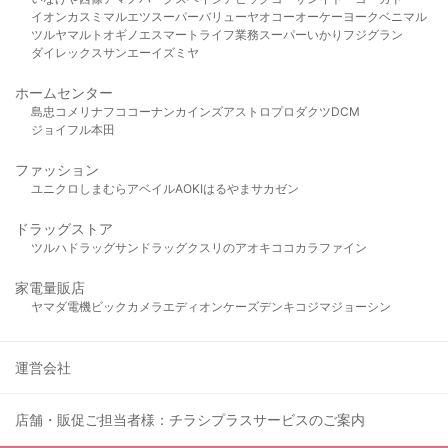
イオン
カスミ
マルエツ
スーパーバリュー
ヤオコー
オーケー
ヨークベニマル
ツルヤ
マルト
オギノ
エスマート
ライフ
業務スーパー
いかり
フジグラン
ダイレックス
サンエー
イズミヤ
ホームセンター
島忠
コメリ
ナフコ
コーナン
カインズ
アストロプロダクツ
DCM
ジョイフル本田
ファッション
ユニクロ
しまむら
アベイル
AOKI
はるやま
サカゼン
ドラッグストア
ツルハドラッグ
サンドラッグ
クスリのアオキ
ココカラファイン
家電量販店
ヤマダ電機
ビックカメラ
エディオン
ケーズデンキ
コジマ
ジョーシン
運営会社
店舗・販促ご担当者様：チラシプラスサービスのご案内