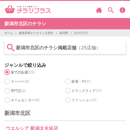
新潟市北区のチラシ
ホーム
都道府県からチラシを探す
新潟県
新潟市北区
新潟市北区のチラシ掲載店舗
（25店舗）
ジャンルで絞り込み
全てのお店
(25)
スーパー
(5)
家電・PC
(1)
専門店
(2)
ドラッグストア
(11)
ホームセンター
(5)
ファッション
(1)
新潟市北区
ウエルシア 新潟太夫浜店