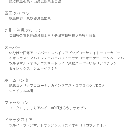
鳥取県
島根県
岡山県
広島県
山口県
四国 のチラシ
徳島県
香川県
愛媛県
高知県
九州・沖縄 のチラシ
福岡県
佐賀県
長崎県
熊本県
大分県
宮崎県
鹿児島県
沖縄県
スーパー
いなげや
西條
アマノパークス
ベイシア
ビッグヨーサン
イトーヨーカドー
イオン
カスミ
マルエツ
スーパーバリュー
ヤオコー
オーケー
ヨークベニマル
ツルヤ
マルト
オギノ
エスマート
ライフ
業務スーパー
いかり
フジグラン
ダイレックス
サンエー
イズミヤ
ホームセンター
島忠
コメリ
ナフコ
コーナン
カインズ
アストロプロダクツ
DCM
ジョイフル本田
ファッション
ユニクロ
しまむら
アベイル
AOKI
はるやま
サカゼン
ドラッグストア
ツルハドラッグ
サンドラッグ
クスリのアオキ
ココカラファイン