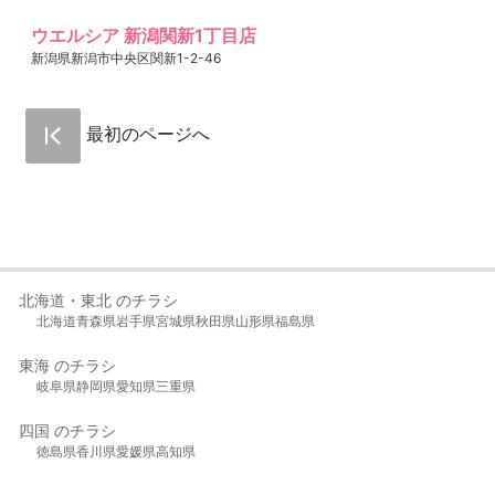
ウエルシア 新潟関新1丁目店
新潟県新潟市中央区関新1-2-46
最初のページへ
北海道・東北 のチラシ
北海道
青森県
岩手県
宮城県
秋田県
山形県
福島県
東海 のチラシ
岐阜県
静岡県
愛知県
三重県
四国 のチラシ
徳島県
香川県
愛媛県
高知県