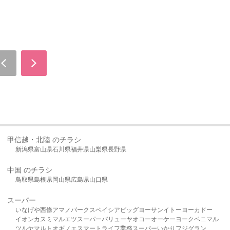
甲信越・北陸 のチラシ
新潟県
富山県
石川県
福井県
山梨県
長野県
中国 のチラシ
鳥取県
島根県
岡山県
広島県
山口県
スーパー
いなげや
西條
アマノパークス
ベイシア
ビッグヨーサン
イトーヨーカドー
イオン
カスミ
マルエツ
スーパーバリュー
ヤオコー
オーケー
ヨークベニマル
ツルヤ
マルト
オギノ
エスマート
ライフ
業務スーパー
いかり
フジグラン