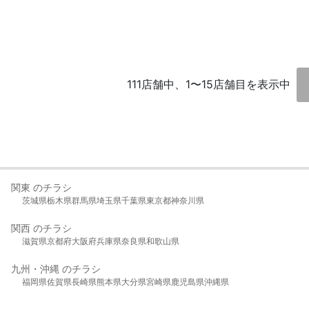
111店舗中、1〜15店舗目を表示中
関東 のチラシ
茨城県
栃木県
群馬県
埼玉県
千葉県
東京都
神奈川県
関西 のチラシ
滋賀県
京都府
大阪府
兵庫県
奈良県
和歌山県
九州・沖縄 のチラシ
福岡県
佐賀県
長崎県
熊本県
大分県
宮崎県
鹿児島県
沖縄県