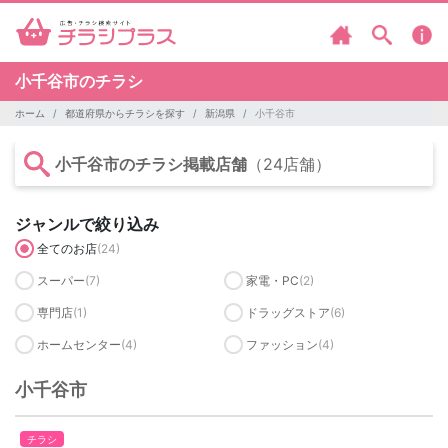
小千谷市のチラシ
ホーム
都道府県からチラシを探す
新潟県
小千谷市
小千谷市のチラシ掲載店舗
（24店舗）
ジャンルで絞り込み
全てのお店
(24)
スーパー
(7)
家電・PC
(2)
専門店
(1)
ドラッグストア
(6)
ホームセンター
(4)
ファッション
(4)
小千谷市
チラシ