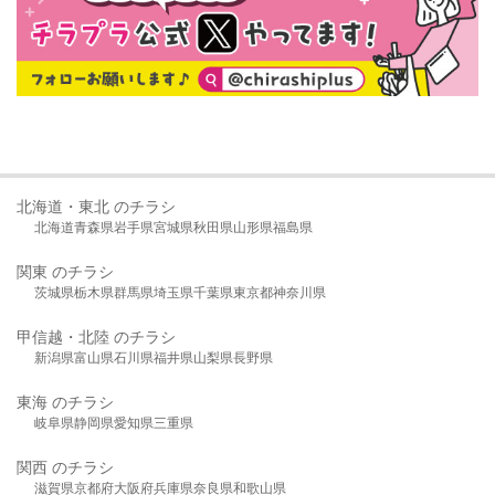
北海道・東北 のチラシ
北海道
青森県
岩手県
宮城県
秋田県
山形県
福島県
関東 のチラシ
茨城県
栃木県
群馬県
埼玉県
千葉県
東京都
神奈川県
甲信越・北陸 のチラシ
新潟県
富山県
石川県
福井県
山梨県
長野県
東海 のチラシ
岐阜県
静岡県
愛知県
三重県
関西 のチラシ
滋賀県
京都府
大阪府
兵庫県
奈良県
和歌山県