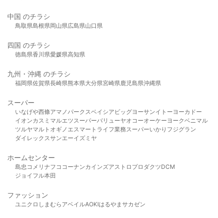
中国 のチラシ
鳥取県
島根県
岡山県
広島県
山口県
四国 のチラシ
徳島県
香川県
愛媛県
高知県
九州・沖縄 のチラシ
福岡県
佐賀県
長崎県
熊本県
大分県
宮崎県
鹿児島県
沖縄県
スーパー
いなげや
西條
アマノパークス
ベイシア
ビッグヨーサン
イトーヨーカドー
イオン
カスミ
マルエツ
スーパーバリュー
ヤオコー
オーケー
ヨークベニマル
ツルヤ
マルト
オギノ
エスマート
ライフ
業務スーパー
いかり
フジグラン
ダイレックス
サンエー
イズミヤ
ホームセンター
島忠
コメリ
ナフコ
コーナン
カインズ
アストロプロダクツ
DCM
ジョイフル本田
ファッション
ユニクロ
しまむら
アベイル
AOKI
はるやま
サカゼン