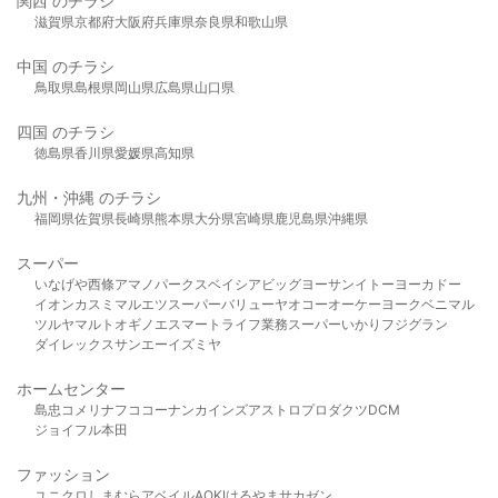
関西 のチラシ
滋賀県
京都府
大阪府
兵庫県
奈良県
和歌山県
中国 のチラシ
鳥取県
島根県
岡山県
広島県
山口県
四国 のチラシ
徳島県
香川県
愛媛県
高知県
九州・沖縄 のチラシ
福岡県
佐賀県
長崎県
熊本県
大分県
宮崎県
鹿児島県
沖縄県
スーパー
いなげや
西條
アマノパークス
ベイシア
ビッグヨーサン
イトーヨーカドー
イオン
カスミ
マルエツ
スーパーバリュー
ヤオコー
オーケー
ヨークベニマル
ツルヤ
マルト
オギノ
エスマート
ライフ
業務スーパー
いかり
フジグラン
ダイレックス
サンエー
イズミヤ
ホームセンター
島忠
コメリ
ナフコ
コーナン
カインズ
アストロプロダクツ
DCM
ジョイフル本田
ファッション
ユニクロ
しまむら
アベイル
AOKI
はるやま
サカゼン