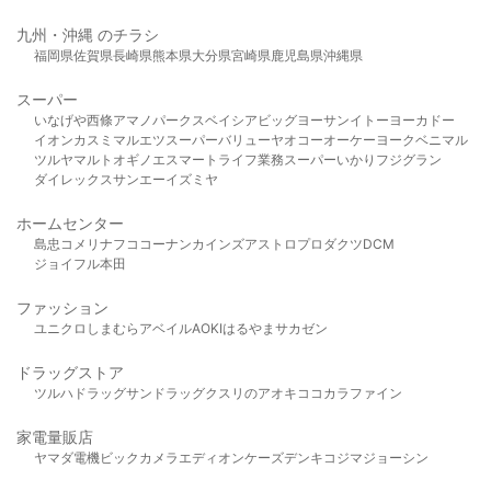
九州・沖縄 のチラシ
福岡県
佐賀県
長崎県
熊本県
大分県
宮崎県
鹿児島県
沖縄県
スーパー
いなげや
西條
アマノパークス
ベイシア
ビッグヨーサン
イトーヨーカドー
イオン
カスミ
マルエツ
スーパーバリュー
ヤオコー
オーケー
ヨークベニマル
ツルヤ
マルト
オギノ
エスマート
ライフ
業務スーパー
いかり
フジグラン
ダイレックス
サンエー
イズミヤ
ホームセンター
島忠
コメリ
ナフコ
コーナン
カインズ
アストロプロダクツ
DCM
ジョイフル本田
ファッション
ユニクロ
しまむら
アベイル
AOKI
はるやま
サカゼン
ドラッグストア
ツルハドラッグ
サンドラッグ
クスリのアオキ
ココカラファイン
家電量販店
ヤマダ電機
ビックカメラ
エディオン
ケーズデンキ
コジマ
ジョーシン