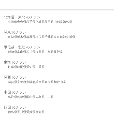
北海道・東北 のチラシ
北海道
青森県
岩手県
宮城県
秋田県
山形県
福島県
関東 のチラシ
茨城県
栃木県
群馬県
埼玉県
千葉県
東京都
神奈川県
甲信越・北陸 のチラシ
新潟県
富山県
石川県
福井県
山梨県
長野県
東海 のチラシ
岐阜県
静岡県
愛知県
三重県
関西 のチラシ
滋賀県
京都府
大阪府
兵庫県
奈良県
和歌山県
中国 のチラシ
鳥取県
島根県
岡山県
広島県
山口県
四国 のチラシ
徳島県
香川県
愛媛県
高知県