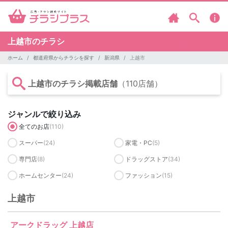
上越市のチラシ
ホーム
都道府県からチラシを探す
新潟県
上越市
上越市のチラシ掲載店舗
（110店舗）
ジャンルで絞り込み
全てのお店
(110)
スーパー
(24)
家電・PC
(5)
専門店
(8)
ドラッグストア
(34)
ホームセンター
(24)
ファッション
(15)
上越市
アークドラッグ 上越店