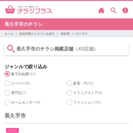
長久手市のチラシ
ホーム
都道府県からチラシを探す
愛知県
長久手市
長久手市のチラシ掲載店舗
（43店舗）
ジャンルで絞り込み
全てのお店
(43)
スーパー
(9)
家電・PC
(3)
専門店
(7)
ドラッグストア
(8)
ホームセンター
(6)
ファッション
(10)
長久手市
チラシ