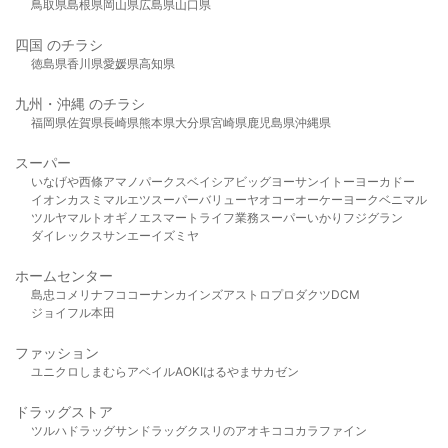
鳥取県
島根県
岡山県
広島県
山口県
四国 のチラシ
徳島県
香川県
愛媛県
高知県
九州・沖縄 のチラシ
福岡県
佐賀県
長崎県
熊本県
大分県
宮崎県
鹿児島県
沖縄県
スーパー
いなげや
西條
アマノパークス
ベイシア
ビッグヨーサン
イトーヨーカドー
イオン
カスミ
マルエツ
スーパーバリュー
ヤオコー
オーケー
ヨークベニマル
ツルヤ
マルト
オギノ
エスマート
ライフ
業務スーパー
いかり
フジグラン
ダイレックス
サンエー
イズミヤ
ホームセンター
島忠
コメリ
ナフコ
コーナン
カインズ
アストロプロダクツ
DCM
ジョイフル本田
ファッション
ユニクロ
しまむら
アベイル
AOKI
はるやま
サカゼン
ドラッグストア
ツルハドラッグ
サンドラッグ
クスリのアオキ
ココカラファイン