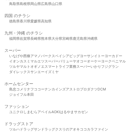
鳥取県
島根県
岡山県
広島県
山口県
四国 のチラシ
徳島県
香川県
愛媛県
高知県
九州・沖縄 のチラシ
福岡県
佐賀県
長崎県
熊本県
大分県
宮崎県
鹿児島県
沖縄県
スーパー
いなげや
西條
アマノパークス
ベイシア
ビッグヨーサン
イトーヨーカドー
イオン
カスミ
マルエツ
スーパーバリュー
ヤオコー
オーケー
ヨークベニマル
ツルヤ
マルト
オギノ
エスマート
ライフ
業務スーパー
いかり
フジグラン
ダイレックス
サンエー
イズミヤ
ホームセンター
島忠
コメリ
ナフコ
コーナン
カインズ
アストロプロダクツ
DCM
ジョイフル本田
ファッション
ユニクロ
しまむら
アベイル
AOKI
はるやま
サカゼン
ドラッグストア
ツルハドラッグ
サンドラッグ
クスリのアオキ
ココカラファイン