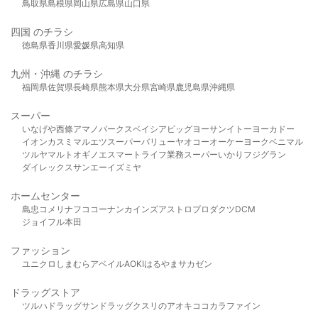
鳥取県
島根県
岡山県
広島県
山口県
四国 のチラシ
徳島県
香川県
愛媛県
高知県
九州・沖縄 のチラシ
福岡県
佐賀県
長崎県
熊本県
大分県
宮崎県
鹿児島県
沖縄県
スーパー
いなげや
西條
アマノパークス
ベイシア
ビッグヨーサン
イトーヨーカドー
イオン
カスミ
マルエツ
スーパーバリュー
ヤオコー
オーケー
ヨークベニマル
ツルヤ
マルト
オギノ
エスマート
ライフ
業務スーパー
いかり
フジグラン
ダイレックス
サンエー
イズミヤ
ホームセンター
島忠
コメリ
ナフコ
コーナン
カインズ
アストロプロダクツ
DCM
ジョイフル本田
ファッション
ユニクロ
しまむら
アベイル
AOKI
はるやま
サカゼン
ドラッグストア
ツルハドラッグ
サンドラッグ
クスリのアオキ
ココカラファイン