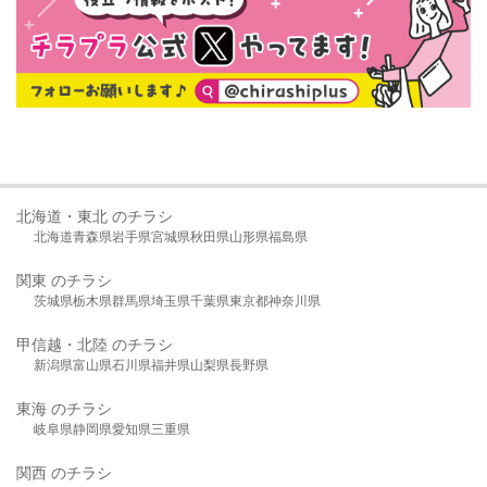
北海道・東北 のチラシ
北海道
青森県
岩手県
宮城県
秋田県
山形県
福島県
関東 のチラシ
茨城県
栃木県
群馬県
埼玉県
千葉県
東京都
神奈川県
甲信越・北陸 のチラシ
新潟県
富山県
石川県
福井県
山梨県
長野県
東海 のチラシ
岐阜県
静岡県
愛知県
三重県
関西 のチラシ