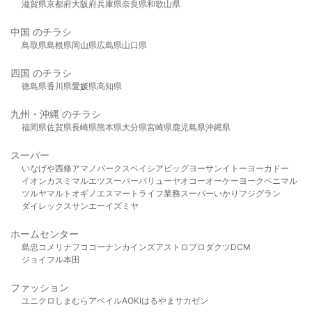
滋賀県
京都府
大阪府
兵庫県
奈良県
和歌山県
中国 のチラシ
鳥取県
島根県
岡山県
広島県
山口県
四国 のチラシ
徳島県
香川県
愛媛県
高知県
九州・沖縄 のチラシ
福岡県
佐賀県
長崎県
熊本県
大分県
宮崎県
鹿児島県
沖縄県
スーパー
いなげや
西條
アマノパークス
ベイシア
ビッグヨーサン
イトーヨーカドー
イオン
カスミ
マルエツ
スーパーバリュー
ヤオコー
オーケー
ヨークベニマル
ツルヤ
マルト
オギノ
エスマート
ライフ
業務スーパー
いかり
フジグラン
ダイレックス
サンエー
イズミヤ
ホームセンター
島忠
コメリ
ナフコ
コーナン
カインズ
アストロプロダクツ
DCM
ジョイフル本田
ファッション
ユニクロ
しまむら
アベイル
AOKI
はるやま
サカゼン