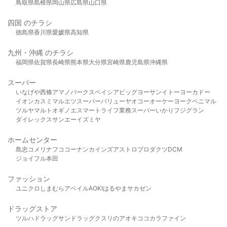
鳥取県
島根県
岡山県
広島県
山口県
四国 のチラシ
徳島県
香川県
愛媛県
高知県
九州・沖縄 のチラシ
福岡県
佐賀県
長崎県
熊本県
大分県
宮崎県
鹿児島県
沖縄県
スーパー
いなげや
西條
アマノパークス
ベイシア
ビッグヨーサン
イトーヨーカドー
イオン
カスミ
マルエツ
スーパーバリュー
ヤオコー
オーケー
ヨークベニマル
ツルヤ
マルト
オギノ
エスマート
ライフ
業務スーパー
いかり
フジグラン
ダイレックス
サンエー
イズミヤ
ホームセンター
島忠
コメリ
ナフコ
コーナン
カインズ
アストロプロダクツ
DCM
ジョイフル本田
ファッション
ユニクロ
しまむら
アベイル
AOKI
はるやま
サカゼン
ドラッグストア
ツルハドラッグ
サンドラッグ
クスリのアオキ
ココカラファイン