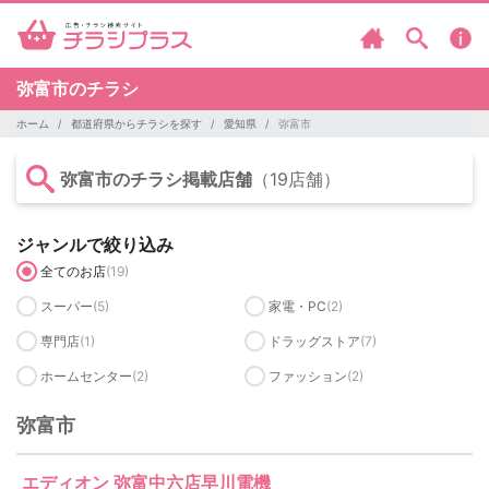
弥富市のチラシ
ホーム
都道府県からチラシを探す
愛知県
弥富市
弥富市のチラシ掲載店舗
（19店舗）
ジャンルで絞り込み
全てのお店
(19)
スーパー
(5)
家電・PC
(2)
専門店
(1)
ドラッグストア
(7)
ホームセンター
(2)
ファッション
(2)
弥富市
エディオン 弥富中六店早川電機