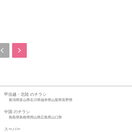
甲信越・北陸 のチラシ
新潟県
富山県
石川県
福井県
山梨県
長野県
中国 のチラシ
鳥取県
島根県
岡山県
広島県
山口県
スーパー