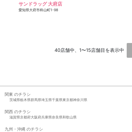
サンドラッグ 大府店
愛知県大府市柊山町1-98
40店舗中、1〜15店舗目を表示中
関東 のチラシ
茨城県
栃木県
群馬県
埼玉県
千葉県
東京都
神奈川県
関西 のチラシ
滋賀県
京都府
大阪府
兵庫県
奈良県
和歌山県
九州・沖縄 のチラシ