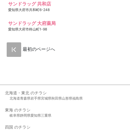
サンドラッグ 共和店
愛知県大府市共和町6-248
サンドラッグ 大府薬局
愛知県大府市柊山町1-98
最初のページへ
北海道・東北 のチラシ
北海道
青森県
岩手県
宮城県
秋田県
山形県
福島県
東海 のチラシ
岐阜県
静岡県
愛知県
三重県
四国 のチラシ