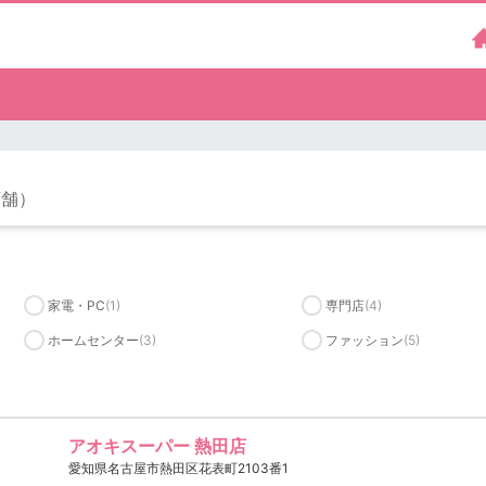
店舗）
家電・PC
(1)
専門店
(4)
ホームセンター
(3)
ファッション
(5)
アオキスーパー 熱田店
愛知県名古屋市熱田区花表町2103番1