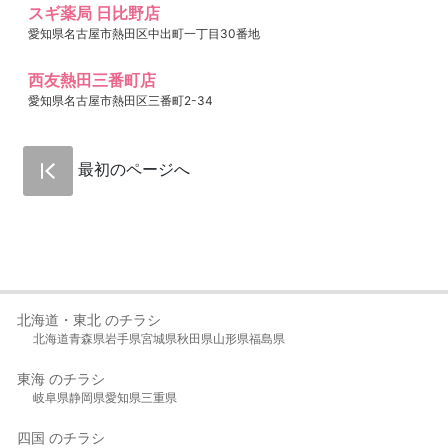
スギ薬局 日比野店
愛知県名古屋市熱田区中出町一丁目30番地
西友熱田三番町店
愛知県名古屋市熱田区三番町2-34
最初のページへ
北海道・東北 のチラシ
北海道
青森県
岩手県
宮城県
秋田県
山形県
福島県
東海 のチラシ
岐阜県
静岡県
愛知県
三重県
四国 のチラシ