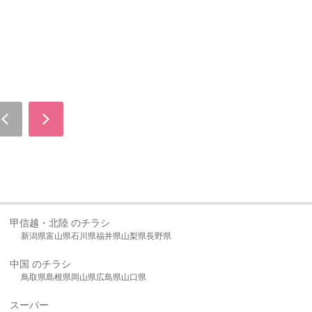
甲信越・北陸 のチラシ
新潟県
富山県
石川県
福井県
山梨県
長野県
中国 のチラシ
鳥取県
島根県
岡山県
広島県
山口県
スーパー