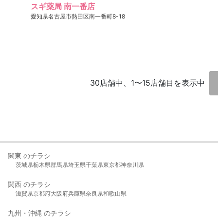
スギ薬局 南一番店
愛知県名古屋市熱田区南一番町8-18
30店舗中、1〜15店舗目を表示中
関東 のチラシ
茨城県
栃木県
群馬県
埼玉県
千葉県
東京都
神奈川県
関西 のチラシ
滋賀県
京都府
大阪府
兵庫県
奈良県
和歌山県
九州・沖縄 のチラシ