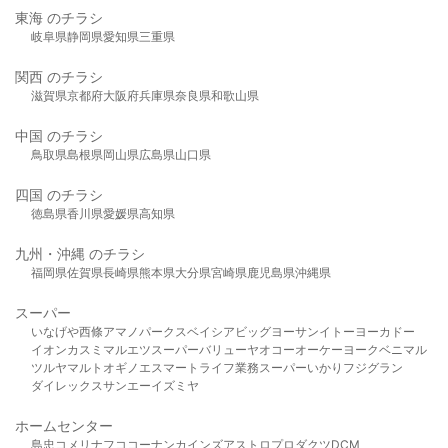
東海 のチラシ
岐阜県
静岡県
愛知県
三重県
関西 のチラシ
滋賀県
京都府
大阪府
兵庫県
奈良県
和歌山県
中国 のチラシ
鳥取県
島根県
岡山県
広島県
山口県
四国 のチラシ
徳島県
香川県
愛媛県
高知県
九州・沖縄 のチラシ
福岡県
佐賀県
長崎県
熊本県
大分県
宮崎県
鹿児島県
沖縄県
スーパー
いなげや
西條
アマノパークス
ベイシア
ビッグヨーサン
イトーヨーカドー
イオン
カスミ
マルエツ
スーパーバリュー
ヤオコー
オーケー
ヨークベニマル
ツルヤ
マルト
オギノ
エスマート
ライフ
業務スーパー
いかり
フジグラン
ダイレックス
サンエー
イズミヤ
ホームセンター
島忠
コメリ
ナフコ
コーナン
カインズ
アストロプロダクツ
DCM