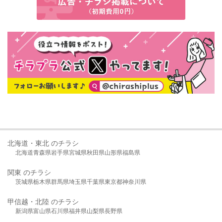
北海道・東北 のチラシ
北海道
青森県
岩手県
宮城県
秋田県
山形県
福島県
関東 のチラシ
茨城県
栃木県
群馬県
埼玉県
千葉県
東京都
神奈川県
甲信越・北陸 のチラシ
新潟県
富山県
石川県
福井県
山梨県
長野県