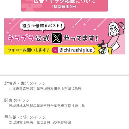
北海道・東北 のチラシ
北海道
青森県
岩手県
宮城県
秋田県
山形県
福島県
関東 のチラシ
茨城県
栃木県
群馬県
埼玉県
千葉県
東京都
神奈川県
甲信越・北陸 のチラシ
新潟県
富山県
石川県
福井県
山梨県
長野県