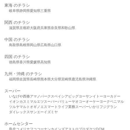
東海 のチラシ
岐阜県
静岡県
愛知県
三重県
関西 のチラシ
滋賀県
京都府
大阪府
兵庫県
奈良県
和歌山県
中国 のチラシ
鳥取県
島根県
岡山県
広島県
山口県
四国 のチラシ
徳島県
香川県
愛媛県
高知県
九州・沖縄 のチラシ
福岡県
佐賀県
長崎県
熊本県
大分県
宮崎県
鹿児島県
沖縄県
スーパー
いなげや
西條
アマノパークス
ベイシア
ビッグヨーサン
イトーヨーカドー
イオン
カスミ
マルエツ
スーパーバリュー
ヤオコー
オーケー
ヨークベニマル
ツルヤ
マルト
オギノ
エスマート
ライフ
業務スーパー
いかり
フジグラン
ダイレックス
サンエー
イズミヤ
ホームセンター
島忠
コメリ
ナフコ
コーナン
カインズ
アストロプロダクツ
DCM