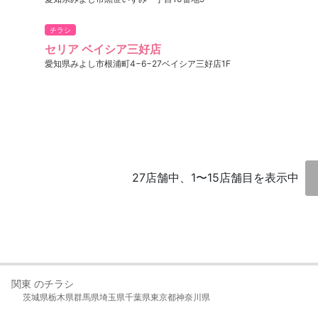
チラシ
セリア ベイシア三好店
愛知県みよし市根浦町4−6−27ベイシア三好店1F
27店舗中、1〜15店舗目を表示中
関東 のチラシ
茨城県
栃木県
群馬県
埼玉県
千葉県
東京都
神奈川県