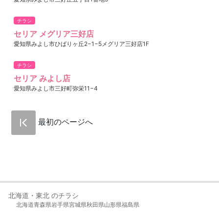
チラシ
セリア メグリア三好店
愛知県みよし市ひばりヶ丘2−1−5メグリア三好店1F
チラシ
セリア みよし店
愛知県みよし市三好町弥栄11−4
最初のページへ
北海道・東北 のチラシ
北海道
青森県
岩手県
宮城県
秋田県
山形県
福島県