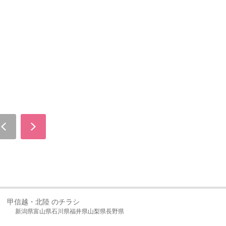
甲信越・北陸 のチラシ
新潟県
富山県
石川県
福井県
山梨県
長野県