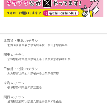
北海道・東北 のチラシ
北海道
青森県
岩手県
宮城県
秋田県
山形県
福島県
関東 のチラシ
茨城県
栃木県
群馬県
埼玉県
千葉県
東京都
神奈川県
甲信越・北陸 のチラシ
新潟県
富山県
石川県
福井県
山梨県
長野県
東海 のチラシ
岐阜県
静岡県
愛知県
三重県
関西 のチラシ
滋賀県
京都府
大阪府
兵庫県
奈良県
和歌山県