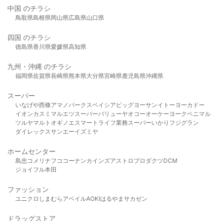
中国 のチラシ
鳥取県
島根県
岡山県
広島県
山口県
四国 のチラシ
徳島県
香川県
愛媛県
高知県
九州・沖縄 のチラシ
福岡県
佐賀県
長崎県
熊本県
大分県
宮崎県
鹿児島県
沖縄県
スーパー
いなげや
西條
アマノパークス
ベイシア
ビッグヨーサン
イトーヨーカドー
イオン
カスミ
マルエツ
スーパーバリュー
ヤオコー
オーケー
ヨークベニマル
ツルヤ
マルト
オギノ
エスマート
ライフ
業務スーパー
いかり
フジグラン
ダイレックス
サンエー
イズミヤ
ホームセンター
島忠
コメリ
ナフコ
コーナン
カインズ
アストロプロダクツ
DCM
ジョイフル本田
ファッション
ユニクロ
しまむら
アベイル
AOKI
はるやま
サカゼン
ドラッグストア