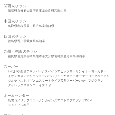
関西 のチラシ
滋賀県
京都府
大阪府
兵庫県
奈良県
和歌山県
中国 のチラシ
鳥取県
島根県
岡山県
広島県
山口県
四国 のチラシ
徳島県
香川県
愛媛県
高知県
九州・沖縄 のチラシ
福岡県
佐賀県
長崎県
熊本県
大分県
宮崎県
鹿児島県
沖縄県
スーパー
いなげや
西條
アマノパークス
ベイシア
ビッグヨーサン
イトーヨーカドー
イオン
カスミ
マルエツ
スーパーバリュー
ヤオコー
オーケー
ヨークベニマル
ツルヤ
マルト
オギノ
エスマート
ライフ
業務スーパー
いかり
フジグラン
ダイレックス
サンエー
イズミヤ
ホームセンター
島忠
コメリ
ナフコ
コーナン
カインズ
アストロプロダクツ
DCM
ジョイフル本田