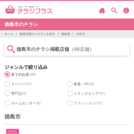
徳島市のチラシ
ホーム
都道府県からチラシを探す
徳島県
徳島市
徳島市のチラシ掲載店舗
（96店舗）
ジャンルで絞り込み
全てのお店
(96)
スーパー
(31)
家電・PC
(8)
専門店
(5)
ドラッグストア
(31)
ホームセンター
(8)
ファッション
(13)
徳島市
チラシ