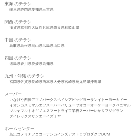
東海 のチラシ
岐阜県
静岡県
愛知県
三重県
関西 のチラシ
滋賀県
京都府
大阪府
兵庫県
奈良県
和歌山県
中国 のチラシ
鳥取県
島根県
岡山県
広島県
山口県
四国 のチラシ
徳島県
香川県
愛媛県
高知県
九州・沖縄 のチラシ
福岡県
佐賀県
長崎県
熊本県
大分県
宮崎県
鹿児島県
沖縄県
スーパー
いなげや
西條
アマノパークス
ベイシア
ビッグヨーサン
イトーヨーカドー
イオン
カスミ
マルエツ
スーパーバリュー
ヤオコー
オーケー
ヨークベニマル
ツルヤ
マルト
オギノ
エスマート
ライフ
業務スーパー
いかり
フジグラン
ダイレックス
サンエー
イズミヤ
ホームセンター
島忠
コメリ
ナフコ
コーナン
カインズ
アストロプロダクツ
DCM