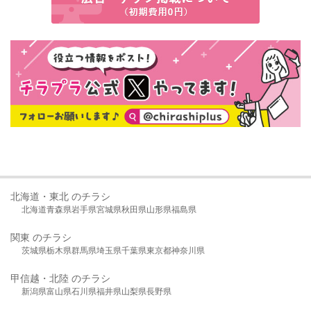
北海道・東北 のチラシ
北海道
青森県
岩手県
宮城県
秋田県
山形県
福島県
関東 のチラシ
茨城県
栃木県
群馬県
埼玉県
千葉県
東京都
神奈川県
甲信越・北陸 のチラシ
新潟県
富山県
石川県
福井県
山梨県
長野県