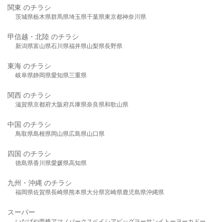
関東 のチラシ
茨城県
栃木県
群馬県
埼玉県
千葉県
東京都
神奈川県
甲信越・北陸 のチラシ
新潟県
富山県
石川県
福井県
山梨県
長野県
東海 のチラシ
岐阜県
静岡県
愛知県
三重県
関西 のチラシ
滋賀県
京都府
大阪府
兵庫県
奈良県
和歌山県
中国 のチラシ
鳥取県
島根県
岡山県
広島県
山口県
四国 のチラシ
徳島県
香川県
愛媛県
高知県
九州・沖縄 のチラシ
福岡県
佐賀県
長崎県
熊本県
大分県
宮崎県
鹿児島県
沖縄県
スーパー
いなげや
西條
アマノパークス
ベイシア
ビッグヨーサン
イトーヨーカドー