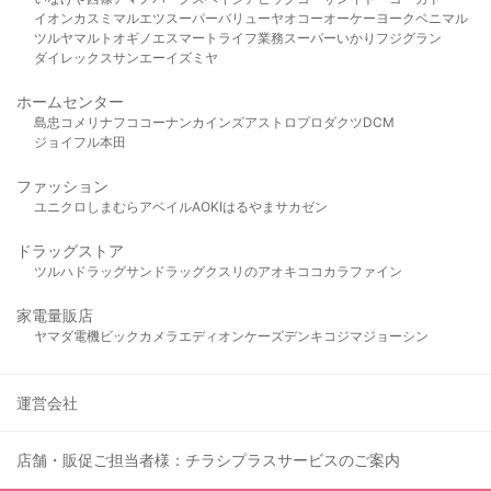
イオン
カスミ
マルエツ
スーパーバリュー
ヤオコー
オーケー
ヨークベニマル
ツルヤ
マルト
オギノ
エスマート
ライフ
業務スーパー
いかり
フジグラン
ダイレックス
サンエー
イズミヤ
ホームセンター
島忠
コメリ
ナフコ
コーナン
カインズ
アストロプロダクツ
DCM
ジョイフル本田
ファッション
ユニクロ
しまむら
アベイル
AOKI
はるやま
サカゼン
ドラッグストア
ツルハドラッグ
サンドラッグ
クスリのアオキ
ココカラファイン
家電量販店
ヤマダ電機
ビックカメラ
エディオン
ケーズデンキ
コジマ
ジョーシン
運営会社
店舗・販促ご担当者様：チラシプラスサービスのご案内