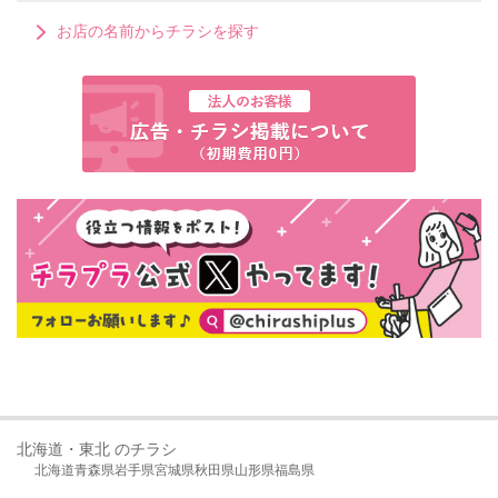
お店の名前からチラシを探す
北海道・東北 のチラシ
北海道
青森県
岩手県
宮城県
秋田県
山形県
福島県