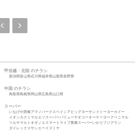
甲信越・北陸 のチラシ
新潟県
富山県
石川県
福井県
山梨県
長野県
中国 のチラシ
鳥取県
島根県
岡山県
広島県
山口県
スーパー
いなげや
西條
アマノパークス
ベイシア
ビッグヨーサン
イトーヨーカドー
イオン
カスミ
マルエツ
スーパーバリュー
ヤオコー
オーケー
ヨークベニマル
ツルヤ
マルト
オギノ
エスマート
ライフ
業務スーパー
いかり
フジグラン
ダイレックス
サンエー
イズミヤ