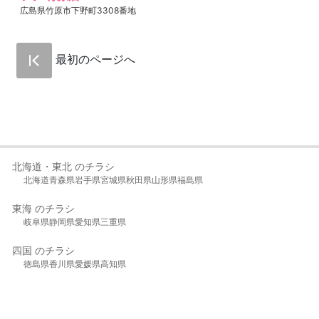
広島県竹原市下野町3308番地
最初のページへ
北海道・東北 のチラシ
北海道
青森県
岩手県
宮城県
秋田県
山形県
福島県
東海 のチラシ
岐阜県
静岡県
愛知県
三重県
四国 のチラシ
徳島県
香川県
愛媛県
高知県