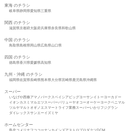
東海 のチラシ
岐阜県
静岡県
愛知県
三重県
関西 のチラシ
滋賀県
京都府
大阪府
兵庫県
奈良県
和歌山県
中国 のチラシ
鳥取県
島根県
岡山県
広島県
山口県
四国 のチラシ
徳島県
香川県
愛媛県
高知県
九州・沖縄 のチラシ
福岡県
佐賀県
長崎県
熊本県
大分県
宮崎県
鹿児島県
沖縄県
スーパー
いなげや
西條
アマノパークス
ベイシア
ビッグヨーサン
イトーヨーカドー
イオン
カスミ
マルエツ
スーパーバリュー
ヤオコー
オーケー
ヨークベニマル
ツルヤ
マルト
オギノ
エスマート
ライフ
業務スーパー
いかり
フジグラン
ダイレックス
サンエー
イズミヤ
ホームセンター
島忠
コメリ
ナフコ
コーナン
カインズ
アストロプロダクツ
DCM