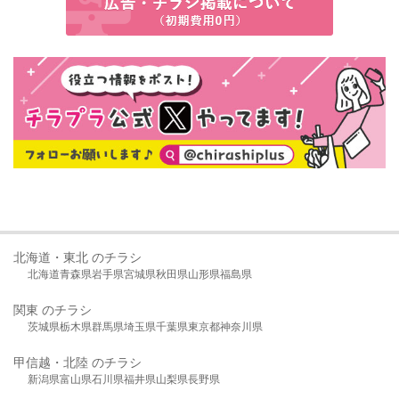
北海道・東北 のチラシ
北海道
青森県
岩手県
宮城県
秋田県
山形県
福島県
関東 のチラシ
茨城県
栃木県
群馬県
埼玉県
千葉県
東京都
神奈川県
甲信越・北陸 のチラシ
新潟県
富山県
石川県
福井県
山梨県
長野県