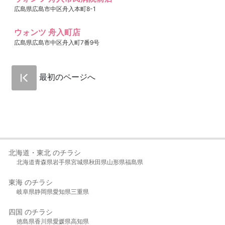
広島県広島市中区舟入本町8-1
ウォンツ 舟入町店
広島県広島市中区舟入町7番9号
最初のページへ
北海道・東北 のチラシ
北海道
青森県
岩手県
宮城県
秋田県
山形県
福島県
東海 のチラシ
岐阜県
静岡県
愛知県
三重県
四国 のチラシ
徳島県
香川県
愛媛県
高知県