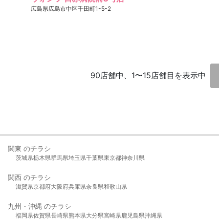
広島県広島市中区千田町1-5-2
90店舗中、1〜15店舗目を表示中
関東 のチラシ
茨城県
栃木県
群馬県
埼玉県
千葉県
東京都
神奈川県
関西 のチラシ
滋賀県
京都府
大阪府
兵庫県
奈良県
和歌山県
九州・沖縄 のチラシ
福岡県
佐賀県
長崎県
熊本県
大分県
宮崎県
鹿児島県
沖縄県