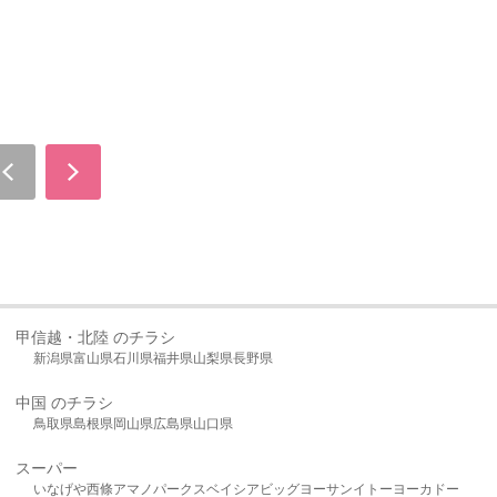
甲信越・北陸 のチラシ
新潟県
富山県
石川県
福井県
山梨県
長野県
中国 のチラシ
鳥取県
島根県
岡山県
広島県
山口県
スーパー
いなげや
西條
アマノパークス
ベイシア
ビッグヨーサン
イトーヨーカドー