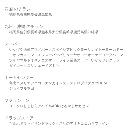
四国 のチラシ
徳島県
香川県
愛媛県
高知県
九州・沖縄 のチラシ
福岡県
佐賀県
長崎県
熊本県
大分県
宮崎県
鹿児島県
沖縄県
スーパー
いなげや
西條
アマノパークス
ベイシア
ビッグヨーサン
イトーヨーカドー
イオン
カスミ
マルエツ
スーパーバリュー
ヤオコー
オーケー
ヨークベニマル
ツルヤ
マルト
オギノ
エスマート
ライフ
業務スーパー
いかり
フジグラン
ダイレックス
サンエー
イズミヤ
ホームセンター
島忠
コメリ
ナフコ
コーナン
カインズ
アストロプロダクツ
DCM
ジョイフル本田
ファッション
ユニクロ
しまむら
アベイル
AOKI
はるやま
サカゼン
ドラッグストア
ツルハドラッグ
サンドラッグ
クスリのアオキ
ココカラファイン