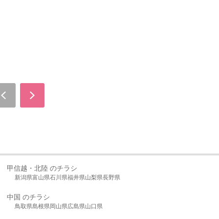
甲信越・北陸 のチラシ
新潟県
富山県
石川県
福井県
山梨県
長野県
中国 のチラシ
鳥取県
島根県
岡山県
広島県
山口県