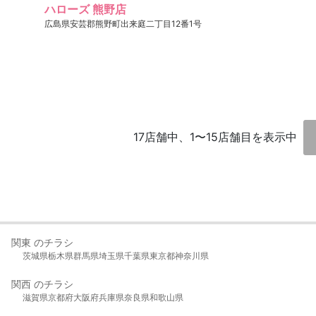
ハローズ 熊野店
広島県安芸郡熊野町出来庭二丁目12番1号
17店舗中、1〜15店舗目を表示中
関東 のチラシ
茨城県
栃木県
群馬県
埼玉県
千葉県
東京都
神奈川県
関西 のチラシ
滋賀県
京都府
大阪府
兵庫県
奈良県
和歌山県