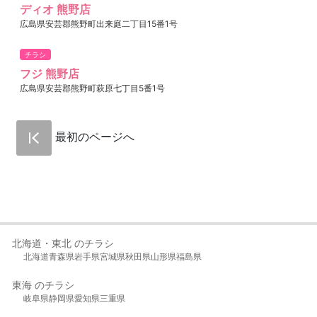
ディオ 熊野店
広島県安芸郡熊野町出来庭二丁目15番1号
チラシ
フジ 熊野店
広島県安芸郡熊野町萩原七丁目5番1号
最初のページへ
北海道・東北 のチラシ
北海道
青森県
岩手県
宮城県
秋田県
山形県
福島県
東海 のチラシ
岐阜県
静岡県
愛知県
三重県