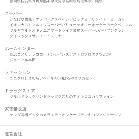
福岡県
佐賀県
長崎県
熊本県
大分県
宮崎県
鹿児島県
沖縄県
スーパー
いなげや
西條
アマノパークス
ベイシア
ビッグヨーサン
イトーヨーカドー
イオン
カスミ
マルエツ
スーパーバリュー
ヤオコー
オーケー
ヨークベニマル
ツルヤ
マルト
オギノ
エスマート
ライフ
業務スーパー
いかり
フジグラン
ダイレックス
サンエー
イズミヤ
ホームセンター
島忠
コメリ
ナフコ
コーナン
カインズ
アストロプロダクツ
DCM
ジョイフル本田
ファッション
ユニクロ
しまむら
アベイル
AOKI
はるやま
サカゼン
ドラッグストア
ツルハドラッグ
サンドラッグ
クスリのアオキ
ココカラファイン
家電量販店
ヤマダ電機
ビックカメラ
エディオン
ケーズデンキ
コジマ
ジョーシン
運営会社