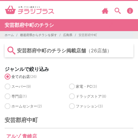
安芸郡府中町のチラシ
ホーム
都道府県からチラシを探す
広島県
安芸郡府中町
安芸郡府中町のチラシ掲載店舗
（26店舗）
ジャンルで絞り込み
全てのお店
(26)
スーパー
(9)
家電・PC
(3)
専門店
(1)
ドラッグストア
(8)
ホームセンター
(2)
ファッション
(3)
安芸郡府中町
アルゾ 青崎店