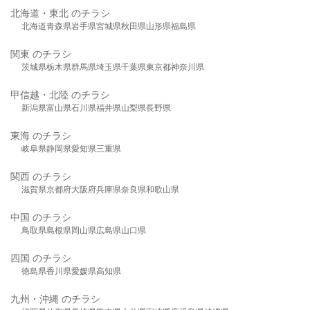
北海道・東北 のチラシ
北海道
青森県
岩手県
宮城県
秋田県
山形県
福島県
関東 のチラシ
茨城県
栃木県
群馬県
埼玉県
千葉県
東京都
神奈川県
甲信越・北陸 のチラシ
新潟県
富山県
石川県
福井県
山梨県
長野県
東海 のチラシ
岐阜県
静岡県
愛知県
三重県
関西 のチラシ
滋賀県
京都府
大阪府
兵庫県
奈良県
和歌山県
中国 のチラシ
鳥取県
島根県
岡山県
広島県
山口県
四国 のチラシ
徳島県
香川県
愛媛県
高知県
九州・沖縄 のチラシ