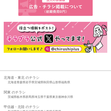
北海道・東北 のチラシ
北海道
青森県
岩手県
宮城県
秋田県
山形県
福島県
関東 のチラシ
茨城県
栃木県
群馬県
埼玉県
千葉県
東京都
神奈川県
甲信越・北陸 のチラシ