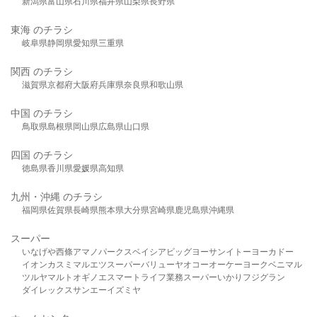
新潟県
富山県
石川県
福井県
山梨県
長野県
東海 のチラシ
岐阜県
静岡県
愛知県
三重県
関西 のチラシ
滋賀県
京都府
大阪府
兵庫県
奈良県
和歌山県
中国 のチラシ
鳥取県
島根県
岡山県
広島県
山口県
四国 のチラシ
徳島県
香川県
愛媛県
高知県
九州・沖縄 のチラシ
福岡県
佐賀県
長崎県
熊本県
大分県
宮崎県
鹿児島県
沖縄県
スーパー
いなげや
西條
アマノパークス
ベイシア
ビッグヨーサン
イトーヨーカドー
イオン
カスミ
マルエツ
スーパーバリュー
ヤオコー
オーケー
ヨークベニマル
ツルヤ
マルト
オギノ
エスマート
ライフ
業務スーパー
いかり
フジグラン
ダイレックス
サンエー
イズミヤ