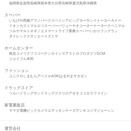
福岡県
佐賀県
長崎県
熊本県
大分県
宮崎県
鹿児島県
沖縄県
スーパー
いなげや
西條
アマノパークス
ベイシア
ビッグヨーサン
イトーヨーカドー
イオン
カスミ
マルエツ
スーパーバリュー
ヤオコー
オーケー
ヨークベニマル
ツルヤ
マルト
オギノ
エスマート
ライフ
業務スーパー
いかり
フジグラン
ダイレックス
サンエー
イズミヤ
ホームセンター
島忠
コメリ
ナフコ
コーナン
カインズ
アストロプロダクツ
DCM
ジョイフル本田
ファッション
ユニクロ
しまむら
アベイル
AOKI
はるやま
サカゼン
ドラッグストア
ツルハドラッグ
サンドラッグ
クスリのアオキ
ココカラファイン
家電量販店
ヤマダ電機
ビックカメラ
エディオン
ケーズデンキ
コジマ
ジョーシン
運営会社