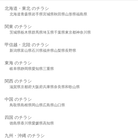
北海道・東北 のチラシ
北海道
青森県
岩手県
宮城県
秋田県
山形県
福島県
関東 のチラシ
茨城県
栃木県
群馬県
埼玉県
千葉県
東京都
神奈川県
甲信越・北陸 のチラシ
新潟県
富山県
石川県
福井県
山梨県
長野県
東海 のチラシ
岐阜県
静岡県
愛知県
三重県
関西 のチラシ
滋賀県
京都府
大阪府
兵庫県
奈良県
和歌山県
中国 のチラシ
鳥取県
島根県
岡山県
広島県
山口県
四国 のチラシ
徳島県
香川県
愛媛県
高知県
九州・沖縄 のチラシ