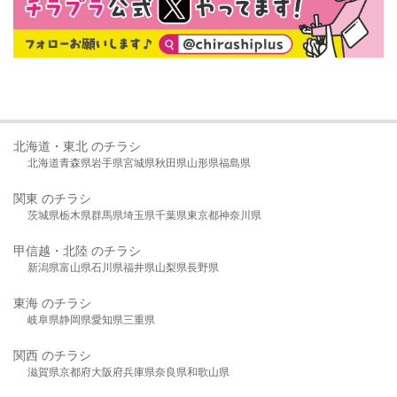
北海道・東北 のチラシ
北海道
青森県
岩手県
宮城県
秋田県
山形県
福島県
関東 のチラシ
茨城県
栃木県
群馬県
埼玉県
千葉県
東京都
神奈川県
甲信越・北陸 のチラシ
新潟県
富山県
石川県
福井県
山梨県
長野県
東海 のチラシ
岐阜県
静岡県
愛知県
三重県
関西 のチラシ
滋賀県
京都府
大阪府
兵庫県
奈良県
和歌山県