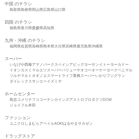
中国 のチラシ
鳥取県
島根県
岡山県
広島県
山口県
四国 のチラシ
徳島県
香川県
愛媛県
高知県
九州・沖縄 のチラシ
福岡県
佐賀県
長崎県
熊本県
大分県
宮崎県
鹿児島県
沖縄県
スーパー
いなげや
西條
アマノパークス
ベイシア
ビッグヨーサン
イトーヨーカドー
イオン
カスミ
マルエツ
スーパーバリュー
ヤオコー
オーケー
ヨークベニマル
ツルヤ
マルト
オギノ
エスマート
ライフ
業務スーパー
いかり
フジグラン
ダイレックス
サンエー
イズミヤ
ホームセンター
島忠
コメリ
ナフコ
コーナン
カインズ
アストロプロダクツ
DCM
ジョイフル本田
ファッション
ユニクロ
しまむら
アベイル
AOKI
はるやま
サカゼン
ドラッグストア