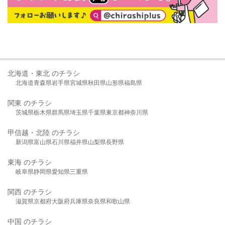
北海道・東北 のチラシ
北海道
青森県
岩手県
宮城県
秋田県
山形県
福島県
関東 のチラシ
茨城県
栃木県
群馬県
埼玉県
千葉県
東京都
神奈川県
甲信越・北陸 のチラシ
新潟県
富山県
石川県
福井県
山梨県
長野県
東海 のチラシ
岐阜県
静岡県
愛知県
三重県
関西 のチラシ
滋賀県
京都府
大阪府
兵庫県
奈良県
和歌山県
中国 のチラシ