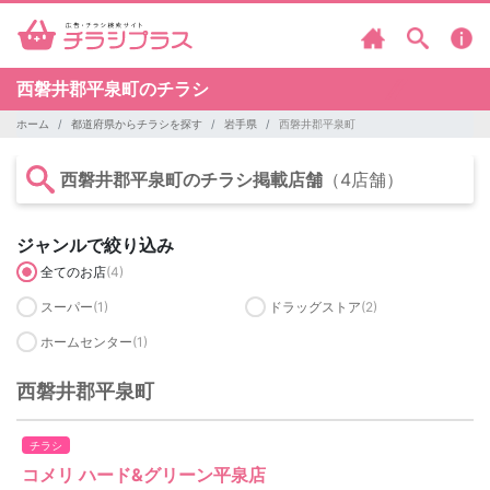
西磐井郡平泉町のチラシ
ホーム
都道府県からチラシを探す
岩手県
西磐井郡平泉町
西磐井郡平泉町のチラシ掲載店舗
（4店舗）
ジャンルで絞り込み
全てのお店
(4)
スーパー
(1)
ドラッグストア
(2)
ホームセンター
(1)
西磐井郡平泉町
チラシ
コメリ ハード&グリーン平泉店