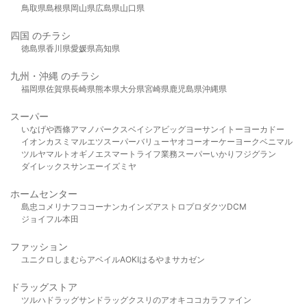
鳥取県
島根県
岡山県
広島県
山口県
四国 のチラシ
徳島県
香川県
愛媛県
高知県
九州・沖縄 のチラシ
福岡県
佐賀県
長崎県
熊本県
大分県
宮崎県
鹿児島県
沖縄県
スーパー
いなげや
西條
アマノパークス
ベイシア
ビッグヨーサン
イトーヨーカドー
イオン
カスミ
マルエツ
スーパーバリュー
ヤオコー
オーケー
ヨークベニマル
ツルヤ
マルト
オギノ
エスマート
ライフ
業務スーパー
いかり
フジグラン
ダイレックス
サンエー
イズミヤ
ホームセンター
島忠
コメリ
ナフコ
コーナン
カインズ
アストロプロダクツ
DCM
ジョイフル本田
ファッション
ユニクロ
しまむら
アベイル
AOKI
はるやま
サカゼン
ドラッグストア
ツルハドラッグ
サンドラッグ
クスリのアオキ
ココカラファイン