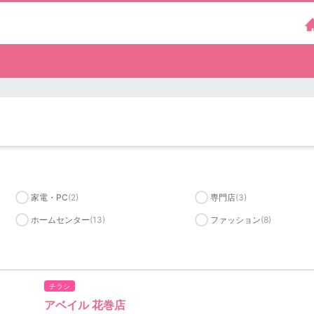
家電・PC
(2)
専門店
(3)
ホームセンター
(13)
ファッション
(8)
チラシ
アベイル 花巻店