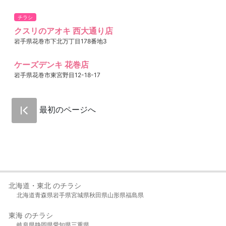
チラシ
クスリのアオキ 西大通り店
岩手県花巻市下北万丁目178番地3
ケーズデンキ 花巻店
岩手県花巻市東宮野目12-18-17
最初のページへ
北海道・東北 のチラシ
北海道
青森県
岩手県
宮城県
秋田県
山形県
福島県
東海 のチラシ
岐阜県
静岡県
愛知県
三重県