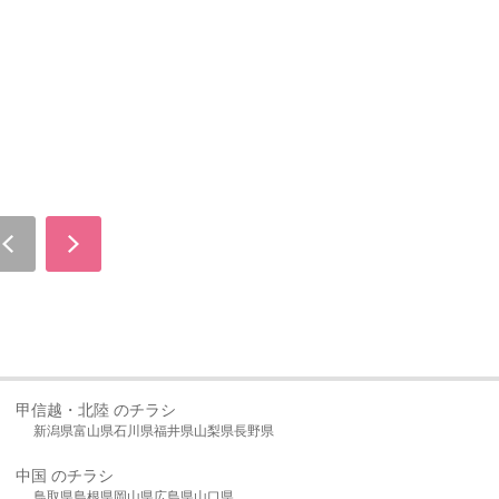
甲信越・北陸 のチラシ
新潟県
富山県
石川県
福井県
山梨県
長野県
中国 のチラシ
鳥取県
島根県
岡山県
広島県
山口県