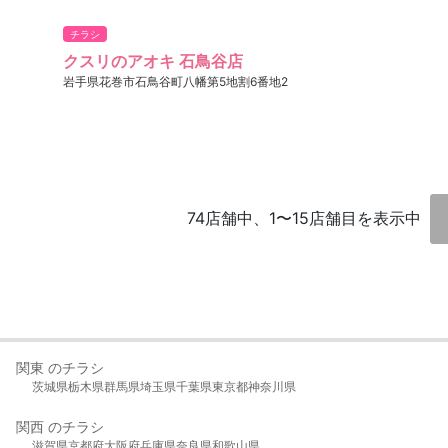
チラシ
クスリのアオキ 石鳥谷店
岩手県花巻市石鳥谷町八幡第5地割6番地2
74店舗中、1〜15店舗目を表示中
関東 のチラシ
茨城県
栃木県
群馬県
埼玉県
千葉県
東京都
神奈川県
関西 のチラシ
滋賀県
京都府
大阪府
兵庫県
奈良県
和歌山県