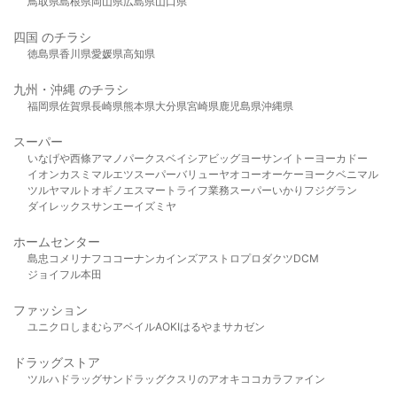
鳥取県
島根県
岡山県
広島県
山口県
四国 のチラシ
徳島県
香川県
愛媛県
高知県
九州・沖縄 のチラシ
福岡県
佐賀県
長崎県
熊本県
大分県
宮崎県
鹿児島県
沖縄県
スーパー
いなげや
西條
アマノパークス
ベイシア
ビッグヨーサン
イトーヨーカドー
イオン
カスミ
マルエツ
スーパーバリュー
ヤオコー
オーケー
ヨークベニマル
ツルヤ
マルト
オギノ
エスマート
ライフ
業務スーパー
いかり
フジグラン
ダイレックス
サンエー
イズミヤ
ホームセンター
島忠
コメリ
ナフコ
コーナン
カインズ
アストロプロダクツ
DCM
ジョイフル本田
ファッション
ユニクロ
しまむら
アベイル
AOKI
はるやま
サカゼン
ドラッグストア
ツルハドラッグ
サンドラッグ
クスリのアオキ
ココカラファイン